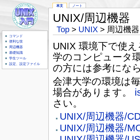
本文
ノート
UNIX/周辺機器
Top
>
UNIX
> 周辺機器
コマンド
便利な技
UNIX 環境下で使
周辺機器
基礎知識
学のコンピュータ環
学生ツール
設定、設定ファイル
の方には参考にな
会津大学の環境は
場合があります。
i
さい。
UNIX/周辺機器/CD
UNIX/周辺機器/M
UNIX/周辺機器/