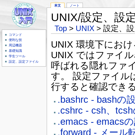
本文
ノート
UNIX/設定、
Top
>
UNIX
> 設定、
コマンド
便利な技
UNIX 環境下に
周辺機器
基礎知識
UNIX ではファイル
学生ツール
設定、設定ファイル
呼ばれる隠れファ
す。 設定ファイルは
行すると確認でき
.bashrc - bashの
.cshrc - csh、t
.emacs - emac
.forward - メ