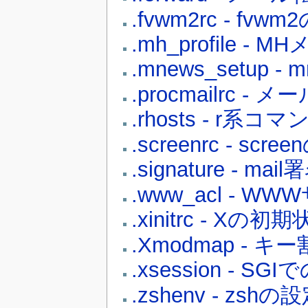
.fvwm2rc - fvw
.mh_profile -
.mnews_setup -
.procmailrc -
.rhosts - r
.screenrc - scr
.signature - m
.www_acl - 
.xinitrc - Xの
.Xmodmap - 
.xsession - SGI
.zshenv - zshの