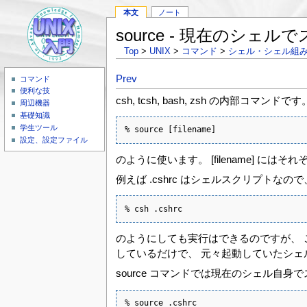
本文
ノート
source - 現在のシェ
Top
>
UNIX
>
コマンド
>
シェル・シェル組
Prev
コマンド
便利な技
csh, tcsh, bash, zsh の内部コマンドです
周辺機器
基礎知識
学生ツール
% source [filename]
設定、設定ファイル
のように使います。 [filename] 
例えば .cshrc はシェルスクリプトなので
% csh .cshrc
のようにしても実行はできるのですが、 
しているだけで、 元々起動していたシェル
source コマンドでは現在のシェル自身で
% source .cshrc