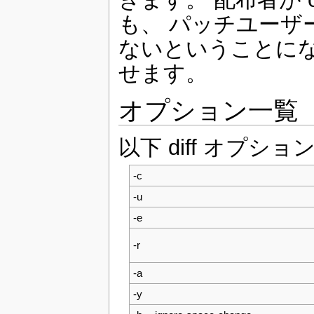
も、 パッチユーザー
ないということになりま
せます。
オプション一覧
以下 diff オプショ
-c
-u
-e
-r
-a
-y