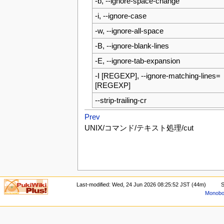
-b, --ignore-space-change
-i, --ignore-case
-w, --ignore-all-space
-B, --ignore-blank-lines
-E, --ignore-tab-expansion
-I [REGEXP], --ignore-matching-lines=
[REGEXP]
--strip-trailing-cr
Prev
UNIX/コマンド/テキスト処理/cut
Last-modified: Wed, 24 Jun 2026 08:25:52 JST (44m)
S
Monoboo