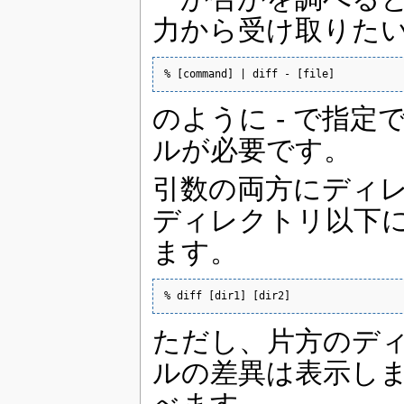
力から受け取りた
% [command] | diff - [file]
のように - で指
ルが必要です。
引数の両方にディレ
ディレクトリ以下
ます。
% diff [dir1] [dir2]
ただし、片方のデ
ルの差異は表示しま
べます。