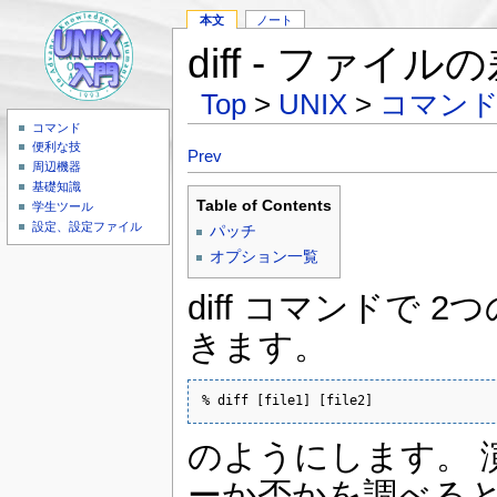
本文
ノート
diff - ファイ
Top
>
UNIX
>
コマン
コマンド
便利な技
Prev
周辺機器
基礎知識
Table of Contents
学生ツール
設定、設定ファイル
パッチ
オプション一覧
diff コマンドで
きます。
% diff [file1] [file2]
のようにします。 
ーか否かを調べると