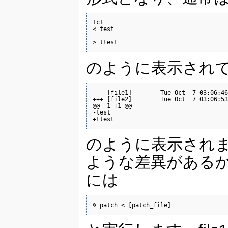
1c1

< test

---

> ttest
のように表示され
--- [file1]        Tue Oct  7 03:06:46
+++ [file2]        Tue Oct  7 03:06:53
@@ -1 +1 @@

-test

+ttest
のように表示されます。[
ような差異があるか
には
% patch < [patch_file]