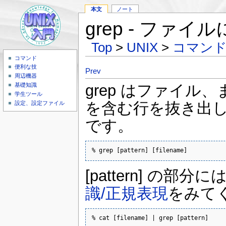
本文
ノート
grep - ファ
Top
>
UNIX
>
コマン
コマンド
便利な技
Prev
周辺機器
grep はファイ
基礎知識
学生ツール
を含む行を抜き出
設定、設定ファイル
です。
% grep [pattern] [filename]
[pattern] の
識/正規表現
をみて
% cat [filename] | grep [pattern]