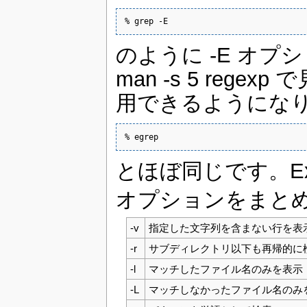
% grep -E
のように -E オプショ
man -s 5 re
用できるようになり
% egrep
とほぼ同じです。Expr
オプションをまと
-v
指定した文字列を含まない行を表
-r
サブディレクトリ以下も再帰的に
-l
マッチしたファイル名のみを表示
-L
マッチしなかったファイル名のみ