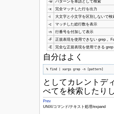
-w
パターンを単語として検索
-x
完全マッチした行を出力
-i
大文字と小文字を区別しないで検
-c
マッチした総行数を表示
-n
行番号を付加して表示
-F
正規表現を使用できない grep 。Fast
-E
完全な正規表現を使用できる grep 。Ex
自分はよく
% find | xargs grep -n [pattern]
としてカレントデ
べてを検索したり
Prev
UNIX/コマンド/テキスト処理/expand