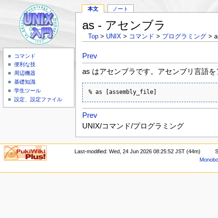
本文
ノート
as - アセンブラ
Top
>
UNIX
>
コマンド
>
プログラミング
> a
Prev
コマンド
便利な技
as はアセンブラです。アセンブリ言語
周辺機器
基礎知識
学生ツール
% as [assembly_file]
設定、設定ファイル
Prev
UNIX/コマンド/プログラミング
Last-modified: Wed, 24 Jun 2026 08:25:52 JST (44m)
S
Monoboo