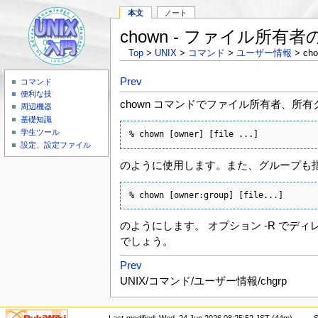
本文
ノート
chown - ファイル所有者
Top
>
UNIX
>
コマンド
>
ユーザー情報
> ch
Prev
コマンド
便利な技
chown コマンドでファイル所有者、所
周辺機器
基礎知識
学生ツール
% chown [owner] [file ...]
設定、設定ファイル
のように使用します。また、グループも
% chown [owner:group] [file...]
のようにします。 オプション -R でデ
でしょう。
Prev
UNIX/コマンド/ユーザー情報/chgrp
Last-modified: Wed, 24 Jun 2026 08:25:52 JST (44m)
S