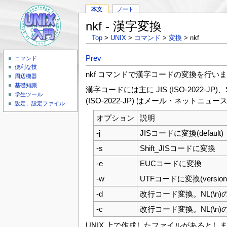
本文
ノート
nkf - 漢字変換
Top
>
UNIX
>
コマンド
>
変換
> nkf
Prev
コマンド
便利な技
nkf コマンドで漢字コードの変換を行い
周辺機器
基礎知識
漢字コードには主に JIS (ISO-2022-JP)、
学生ツール
(ISO-2022-JP) はメール・ネットニ
設定、設定ファイル
オプション
説明
-j
JISコードに変換(default)
-s
Shift_JISコードに変換
-e
EUCコードに変換
-w
UTFコードに変換(version
-d
改行コード変換。NL(\n)の
-c
改行コード変換。NL(\n)の
UNIX 上で作成したファイルがあるとします(