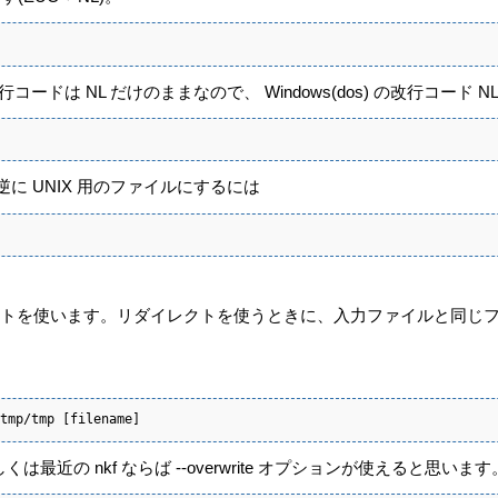
改行コードは NL だけのままなので、 Windows(dos) の改行コード
に UNIX 用のファイルにするには
レクトを使います。リダイレクトを使うときに、入力ファイルと同じ
tmp/tmp [filename]
近の nkf ならば --overwrite オプションが使えると思います