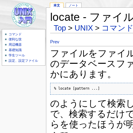
本文
ノート
locate - 
Top
>
UNIX
>
コマン
コマンド
便利な技
Prev
周辺機器
ファイルをファイル
基礎知識
学生ツール
のデータベースファイ
設定、設定ファイル
かにあります。
% locate [pattern ...]
のようにして検索し
で、検索するだけでい
らを使ったほうが