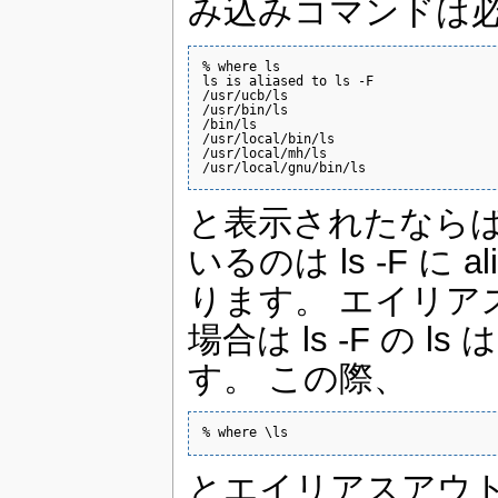
み込みコマンドは
% where ls

ls is aliased to ls -F

/usr/ucb/ls

/usr/bin/ls

/bin/ls

/usr/local/bin/ls

/usr/local/mh/ls

/usr/local/gnu/bin/ls
と表示されたならば
いるのは ls -F 
ります。 エイリア
場合は ls -F の ls
す。 この際、
% where \ls
とエイリアスアウト 