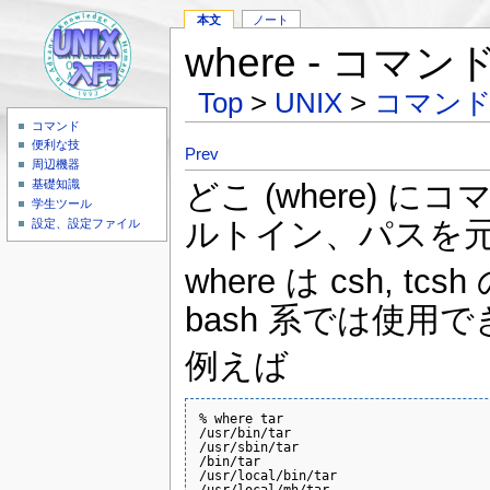
本文
ノート
where - コ
Top
>
UNIX
>
コマン
コマンド
便利な技
Prev
周辺機器
どこ (where)
基礎知識
学生ツール
ルトイン、パスを
設定、設定ファイル
where は csh, 
bash 系では使用
例えば
% where tar

/usr/bin/tar

/usr/sbin/tar

/bin/tar

/usr/local/bin/tar
