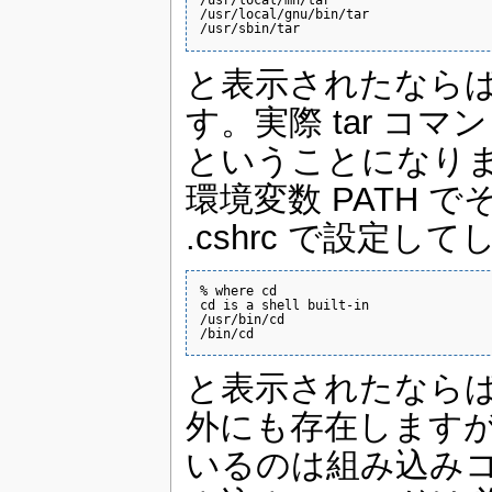
/usr/local/mh/tar

/usr/local/gnu/bin/tar

/usr/sbin/tar
と表示されたならば
す。実際 tar コマン
ということになります
環境変数 PATH
.cshrc で設定
% where cd

cd is a shell built-in

/usr/bin/cd

/bin/cd
と表示されたならば
外にも存在しますが
いるのは組み込みコ