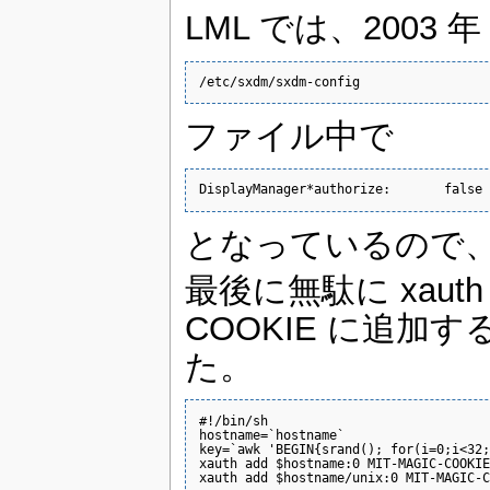
LML では、2003 年
/etc/sxdm/sxdm-config
ファイル中で
DisplayManager*authorize:       false
となっているので、x
最後に無駄に xau
COOKIE に追
た。
#!/bin/sh

hostname=`hostname`

key=`awk 'BEGIN{srand(); for(i=0;i<32;
xauth add $hostname:0 MIT-MAGIC-COOKIE
xauth add $hostname/unix:0 MIT-MAGIC-C