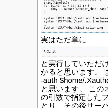
srand(time|$$);

for ($i=0; $i < 32; $i++) {

    $key .= substr($accept_char, rand(
}

…

system "$XPATH/bin/xauth add $hostname
system "$XPATH/bin/xauth add $hostname
…

system "$XPATH/bin/xinit $clientarg --
実はただ単に
% Xinit
と実行していただけ
かると思います。 ま
-auth $home/.
と思います。 このオ
の引数で指定したファ
とり、その後サー