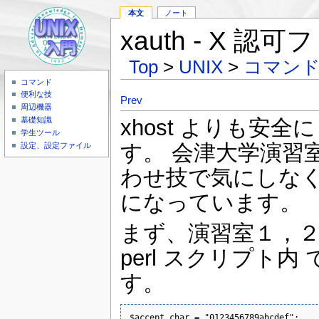
本文
ノート
xauth - X
Top
>
UNIX
>
コマン
コマンド
便利な技
Prev
周辺機器
xhost よりも安
基礎知識
学生ツール
す。 会津大学演習
設定、設定ファイル
わせ技で気にしなくて
になっています。
まず、演習室１，２などの
perl スクリプト
す。
$accept_char = "0123456789abcdef";
