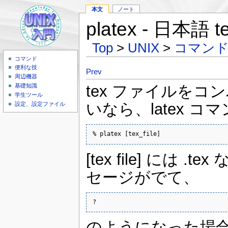
本文
ノート
platex - 日本語
Top
>
UNIX
>
コマン
コマンド
便利な技
Prev
周辺機器
tex ファイルを
基礎知識
学生ツール
いなら、latex 
設定、設定ファイル
% platex [tex_file] 
[tex file] に
セージがでて、
? 
のようになった場合