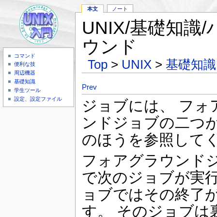
本文
ノート
UNIX/基礎知
ウンド
コマンド
Top
>
UNIX
>
基礎知識
便利な技
周辺機器
基礎知識
Prev
学生ツール
設定、設定ファイル
ジョブには、 フ
ンドジョブの二つ
のほうを参照して
フォアグラウンド
で次のジョブが実行
ョブではその終了
す。 そのジョブは