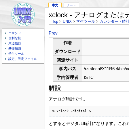
本文
ノート
xclock - アナログま
Top
>
UNIX
>
学生ツール
>
カレンダー・時
Prev
コマンド
便利な技
作者
周辺機器
基礎知識
ダウンロード
学生ツール
設定、設定ファイル
関連サイト
学内パス
/usr/local/X11R6.4/bin/x
学内管理者
ISTC
解説
アナログ時計です。
% xclock -digital &
とするとデジタル時計になります。これ