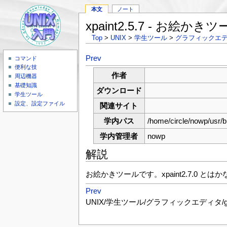
本文
ノート
xpaint2.5.7 - お絵かき
Top
>
UNIX
>
学生ツール
>
グラフィックエ
Prev
コマンド
便利な技
作者
周辺機器
基礎知識
ダウンロード
学生ツール
設定、設定ファイル
関連サイト
学内パス
/home/circle/nowp/usr/b
学内管理者
nowp
解説
お絵かきツールです。xpaint2.7.0 
Prev
UNIX/学生ツール/グラフィックエディタ/g