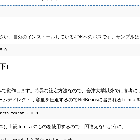
てください。自分のインストールしているJDKへのパスです。サンプル
5.0
下)
みで動作します。特異な設定方法なので、会津大学以外では参考に
ムディレクトリ容量を圧迫するのでNetBeansに含まれるTomcat
arta-tomcat-5.0.28
wn.shのパスは上記Tomcatのものを使用するので、間違えないように。
arta-tomcat-5.0.28/bin/startup.sh
