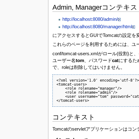
Admin, Managerコンテキ
http://localhost:8080/admin/
http://localhost:8080/manager/html
にアクセスするとGUIでTomcatの設定を
これらのページを利用するためには、ユ
conf/tomcat-users.xmlがロ
ユーザー名
tom
、パスワード
cat
にするた
で、roleは削除してはいけません。
<?xml version='1.0' encoding='utf-8'?>

<tomcat-users>

    <role rolename="manager"/>

    <role rolename="admin"/>

    <user username="tom" password="cat
</tomcat-users>
コンテキスト
Tomcatのservletアプリケーション