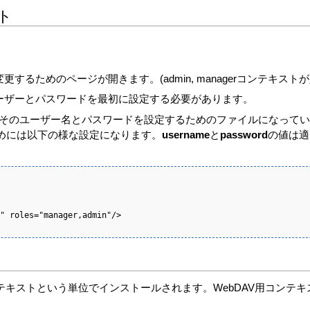
スト
変更するためのページが開きます。(admin, managerコンテキスト
ーザーとパスワードを最初に設定する必要があります。
ール(役割)と、そのユーザー名とパスワードを設定するためのファイルになって
めには以下の様な設定になります。
username
と
password
の値は適
" roles="manager,admin"/>

はコンテキストという単位でインストールされます。WebDAV用コンテキ