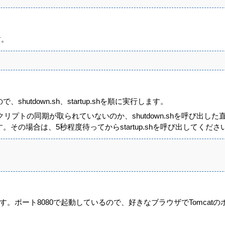
す。
hutdown.sh、startup.shを順に実行します。
スクリプトの同期が取られていないのか、shutdown.shを呼び出した
その場合は、5秒程度待ってからstartup.shを呼び出してくださ
が起動します。ポート8080で起動しているので、好きなブラウザでTomc