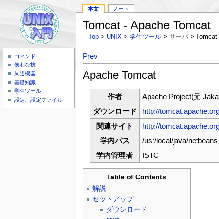
本文
ノート
Tomcat - Apache Tomcat
Top
>
UNIX
>
学生ツール
>
サーバ
> Tomcat
Prev
コマンド
便利な技
Apache Tomcat
周辺機器
基礎知識
学生ツール
作者
Apache Project(元 Jakar
設定、設定ファイル
ダウンロード
http://tomcat.apache.or
関連サイト
http://tomcat.apache.org
学内パス
/usr/local/java/netbeans
学内管理者
ISTC
Table of Contents
解説
セットアップ
ダウンロード