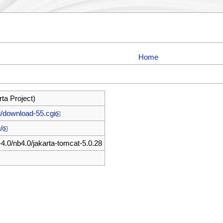
Home
ta Project)
g/download-55.cgi
/
-4.0/nb4.0/jakarta-tomcat-5.0.28