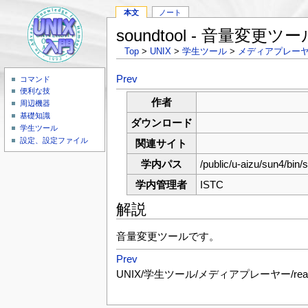
本文
ノート
soundtool - 音量変更ツー
Top
>
UNIX
>
学生ツール
>
メディアプレー
Prev
コマンド
便利な技
作者
周辺機器
基礎知識
ダウンロード
学生ツール
設定、設定ファイル
関連サイト
学内パス
/public/u-aizu/sun4/bin/
学内管理者
ISTC
解説
音量変更ツールです。
Prev
UNIX/学生ツール/メディアプレーヤー/realp