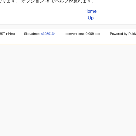
ます。 オプション -h でヘルプが見れます。
Home
Up
 JST (44m)
Site admin:
s1080134
convert time: 0.009 sec
Powered by Puki