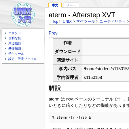
本文
ノート
aterm - Afterstep XVT
Top
>
UNIX
>
学生ツール
>
ユーティリティ
>
Prev
コマンド
便利な技
作者
周辺機器
基礎知識
ダウンロード
学生ツール
設定、設定ファイル
関連サイト
学内パス
/home/student/s1150158
学内管理者
s1150158
解説
aterm は rxvt ベースのターミ
いときに暗くしたりなどの機能がありま
% aterm -tr -trsb &