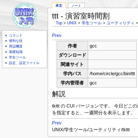
本文
ノート
ttt - 演習室時間割
Top
>
UNIX
>
学生ツール
>
ユーティリティ
>
Prev
コマンド
便利な技
作者
gcc
周辺機器
基礎知識
ダウンロード
学生ツール
設定、設定ファイル
関連サイト
学内パス
/home/circle/gcc/bin/ttt
学内管理者
gcc
解説
tkttt の CUI バージョンです。 
を指定すると、一週間分を表示します。
Prev
UNIX/学生ツール/ユーティリティ/tkttt