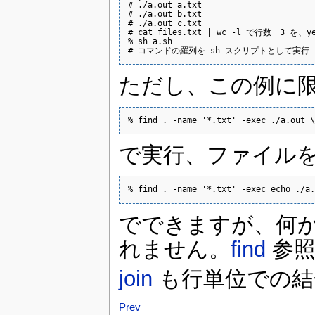
# ./a.out a.txt

# ./a.out b.txt

# ./a.out c.txt

# cat files.txt | wc -l で行数　3 を、y
% sh a.sh

# コマンドの羅列を sh スクリプトとして実行
ただし、この例に
% find . -name '*.txt' -exec ./a.out \
で実行、ファイル
% find . -name '*.txt' -exec echo ./a.
でできますが、何か 
れません。
find
参照
join
も行単位での結
Prev