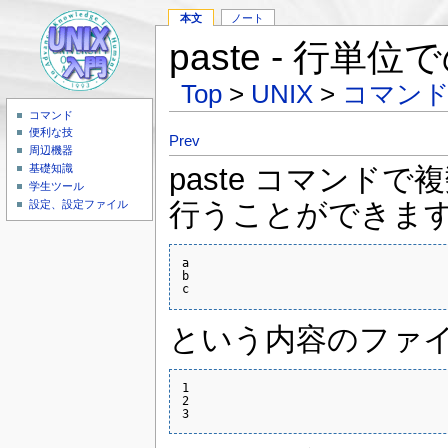
本文
ノート
paste - 行単
Top
>
UNIX
>
コマン
コマンド
便利な技
Prev
周辺機器
paste コマン
基礎知識
学生ツール
行うことができま
設定、設定ファイル
a

b

c
という内容のファイル 
1

2

3