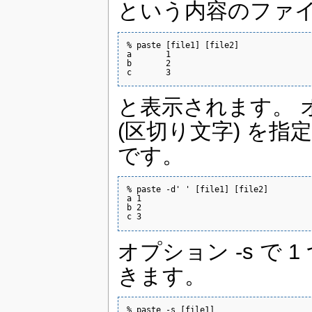
という内容のファイル 
% paste [file1] [file2]

a       1

b       2

c       3
と表示されます。 オプシ
(区切り文字) を
です。
% paste -d' ' [file1] [file2]

a 1

b 2

c 3
オプション -s で 
きます。
% paste -s [file1]
