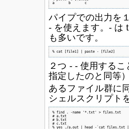
a       b       c
パイプでの出力を
- を使えます。- は
も多いです。
% cat [file1] | paste - [file2]
２つ - - 使用す
指定したのと同等
あるファイル群に
シェルスクリプト
% find . -name '*.txt' > files.txt

# a.txt

# b.txt

# c.txt

% yes ./a.out | head -`cat files.txt |