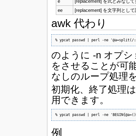
e
[replacement] を式とみな
ee
[replacement] を文
awk 代わり
% ypcat passwd | perl -ne '@a=split(/:
のように -n オプ
をさせることが可能です。 
なしのループ処理
初期化、終了処理は aw
用できます。
% ypcat passwd | perl -ne 'BEGIN{@a=()
例