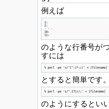
例えば
1:

2:

・・・

10:

11:
のような行番号が
すには
% perl -pe 's/^[^:]*://' < [filename] 
とすると簡単です。c
% perl -pe 's/^.{7}//;' < [filename]
のようにするとい