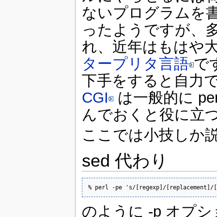
ないプログラムを
ったようですが、多
れ、近年はもはや
タープリタ言語
で
下手をすると自力で
CGI
は一般的に p
んでおくと役に立
ここでは小技しか
sed 代わり
% perl -pe 's/[regexp]/[replacement]/[
のように -p オプ