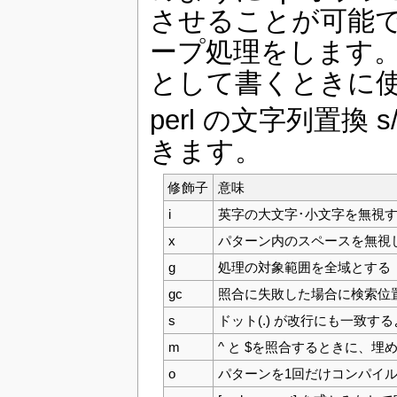
させることが可能です。 w
ープ処理をします。
として書くときに
perl の文字列置換 s
きます。
修飾子
意味
i
英字の大文字･小文字を無視
x
パターン内のスペースを無視
g
処理の対象範囲を全域とする
gc
照合に失敗した場合に検索位
s
ドット(.) が改行にも一致す
m
^ と $を照合するときに、埋
o
パターンを1回だけコンパイ