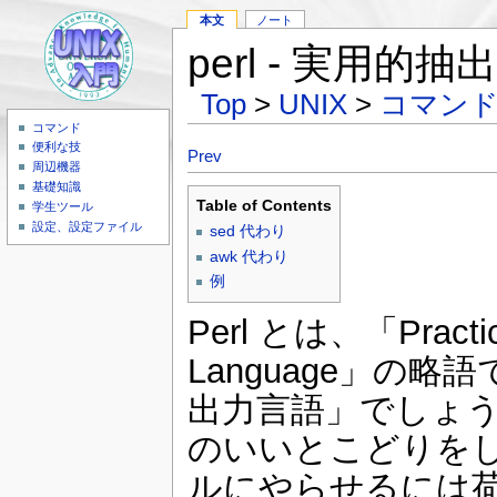
本文
ノート
perl - 実用
Top
>
UNIX
>
コマン
コマンド
便利な技
Prev
周辺機器
基礎知識
Table of Contents
学生ツール
設定、設定ファイル
sed 代わり
awk 代わり
例
Perl とは、「Practical
Language」の
出力言語」でしょうか。 P
のいいとこどりをし
ルにやらせるには