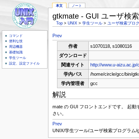
本文
ノート
gtkmate - GUI ユー
Top
>
UNIX
>
学生ツール
>
ユーザ検索プロ
Prev
コマンド
便利な技
作者
s1070118, s1080116
周辺機器
基礎知識
ダウンロード
学生ツール
設定、設定ファイル
関連サイト
http://www.u-aizu.ac.jp/c
学内パス
/home/circle/gcc/bin/gt
学内管理者
gcc
解説
mate の GUI フロントエンドです。
さい。
Prev
UNIX/学生ツール/ユーザ検索プログラム/gs