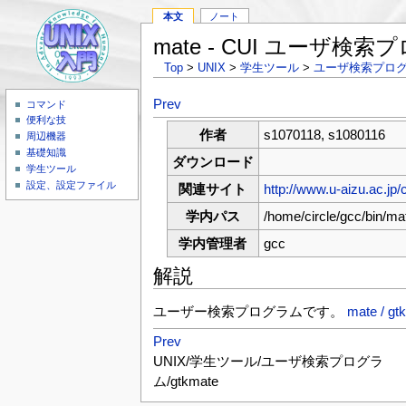
本文
ノート
mate - CUI ユーザ検
Top
>
UNIX
>
学生ツール
>
ユーザ検索プロ
Prev
コマンド
便利な技
作者
s1070118, s1080116
周辺機器
基礎知識
ダウンロード
学生ツール
設定、設定ファイル
関連サイト
http://www.u-aizu.ac.jp/c
学内パス
/home/circle/gcc/bin/ma
学内管理者
gcc
解説
ユーザー検索プログラムです。
mate / gt
Prev
UNIX/学生ツール/ユーザ検索プログラ
ム/gtkmate