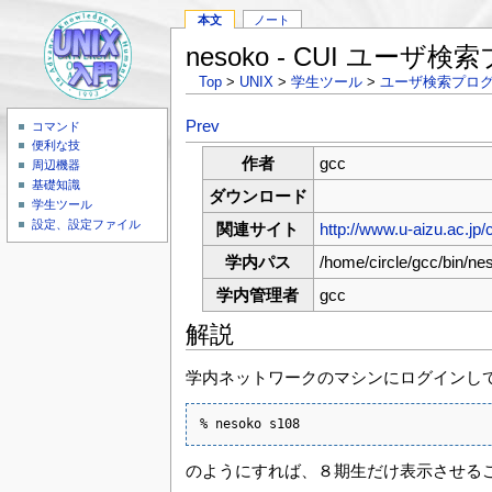
本文
ノート
nesoko - CUI ユーザ
Top
>
UNIX
>
学生ツール
>
ユーザ検索プロ
Prev
コマンド
便利な技
作者
gcc
周辺機器
基礎知識
ダウンロード
学生ツール
設定、設定ファイル
関連サイト
http://www.u-aizu.ac.jp/c
学内パス
/home/circle/gcc/bin/ne
学内管理者
gcc
解説
学内ネットワークのマシンにログインし
% nesoko s108
のようにすれば、８期生だけ表示させる