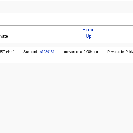
Home
ate
Up
 JST (44m)
Site admin:
s1080134
convert time: 0.009 sec
Powered by Puki